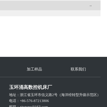
→
加工样品
联系我们
玉环涌高数控机床厂
地址：浙江省玉环市信义路2号（海洋经转型升级示范区）
电话：+86-576-87213806
邮箱：
zjygcnc@163.com